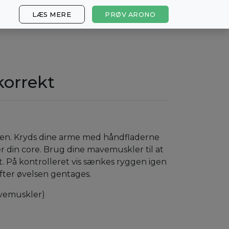
LÆS MERE
PRØV ARONO
korrekt
gen. Kryds dine arme med håndfladerne
er din core. Brug dine mavemuskler til at
t. På kontrolleret vis sænkes ryggen igen
efter øvelsen gentages.
vemuskler)