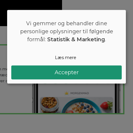
Vi gemmer og behandler dine
personlige oplysninger til følgende
formål:
Statistik & Marketing
.
Læs mere
en mest
Accepter
kræddersyes til
ver dag holder