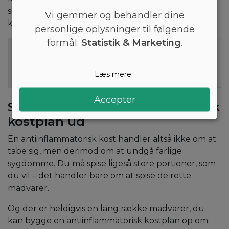
simpelthen bare leve efter en antiinflammatorisk
Vi gemmer og behandler dine
kostplan.
personlige oplysninger til følgende
formål:
Statistik & Marketing
.
Læs også: Sådan laver du en sund madplan,
der faktisk virker
Læs mere
Accepter
Sådan ser en antiinflammatorisk
kostplan ud
En antiinflammatorisk kost handler altså ikke om at
tabe sig, men derimod om at undgå farlige
sygdomme. Du må spise ligeså store portioner, som
du vil – det handler bare om at spise de rette
madvarer.
Og der er heldigvis en lang række madvarer, du
kan bygge en antiinflammatorisk kostplan op om: