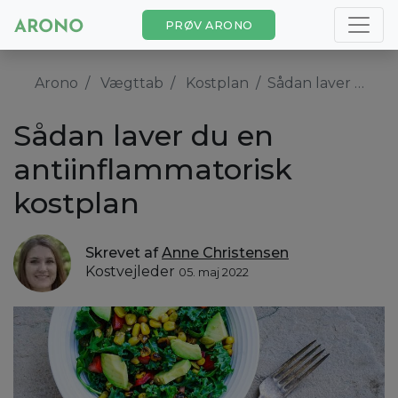
PRØV ARONO
Arono
Vægttab
Kostplan
Sådan laver du en antiinflammatorisk kostplan
Sådan laver du en
antiinflammatorisk
kostplan
Skrevet af
Anne Christensen
Kostvejleder
05. maj 2022