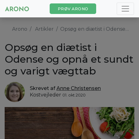
PRØV ARONO
Arono
Artikler
Opsøg en diætist i Odense og opnå et sundt og varigt vægttab
Opsøg en diætist i
Odense og opnå et sundt
og varigt vægttab
Skrevet af
Anne Christensen
Kostvejleder
01. okt 2020