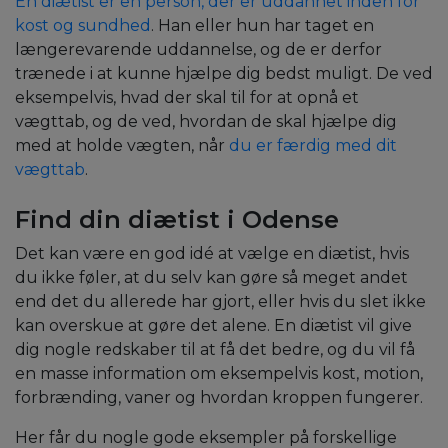
En diætist er en person, der er uddannet inden for
kost og sundhed
. Han eller hun har taget en
længerevarende uddannelse, og de er derfor
trænede i at kunne hjælpe dig bedst muligt. De ved
eksempelvis, hvad der skal til for at opnå et
vægttab, og de ved, hvordan de skal hjælpe dig
med at holde vægten, når
du er færdig med dit
vægttab
.
Find din diætist i Odense
Det kan være en god idé at vælge en diætist, hvis
du ikke føler, at du selv kan gøre så meget andet
end det du allerede har gjort, eller hvis du slet ikke
kan overskue at gøre det alene. En diætist vil give
dig nogle redskaber til at få det bedre, og du vil få
en masse information om eksempelvis kost, motion,
forbrænding, vaner og hvordan kroppen fungerer.
Her får du nogle gode eksempler på forskellige