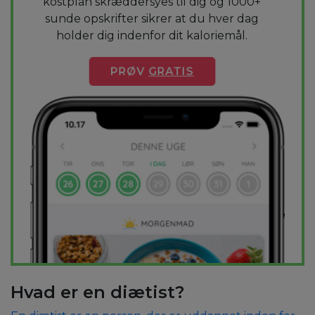
kostplan skræddersyes til dig og 1000+
sunde opskrifter sikrer at du hver dag
holder dig indenfor dit kaloriemål.
PRØV
GRATIS
Hvad er en diætist?