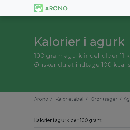
Kalorier i agurk
100 gram agurk indeholder 11 kal
Ønsker du at indtage 100 kcal 
Arono
Kalorietabel
Grøntsager
Ag
Kalorier i agurk per 100 gram: