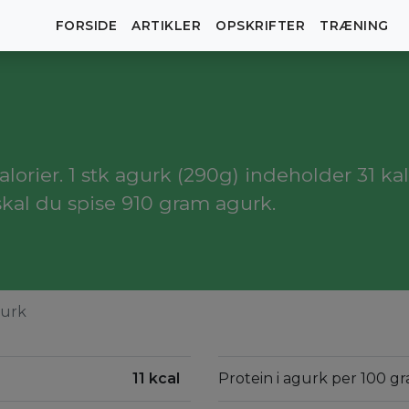
FORSIDE
ARTIKLER
OPSKRIFTER
TRÆNING
orier. 1 stk agurk (290g) indeholder 31 kal
skal du spise 910 gram agurk.
urk
11 kcal
Protein i agurk per 100 gr