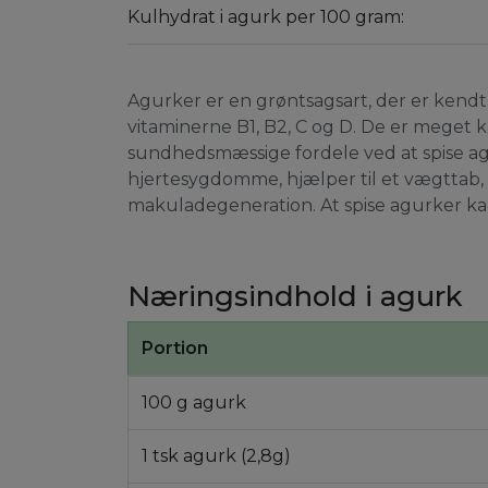
Kulhydrat i agurk per 100 gram:
Agurker er en grøntsagsart, der er kend
vitaminerne B1, B2, C og D. De er meget k
sundhedsmæssige fordele ved at spise agu
hjertesygdomme, hjælper til et vægttab, 
makuladegeneration. At spise agurker kan
Næringsindhold i agurk
Portion
100 g agurk
1 tsk agurk (2,8g)