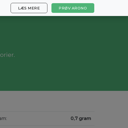
LÆS MERE
PRØV ARONO
orier.
am:
0,7 gram