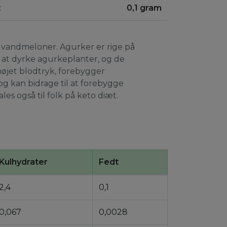
:
0,1 gram
 vandmeloner. Agurker er rige på
t at dyrke agurkeplanter, og de
højet blodtryk, forebygger
og kan bidrage til at forebygge
s også til folk på keto diæt.
Kulhydrater
Fedt
2,4
0,1
0,067
0,0028