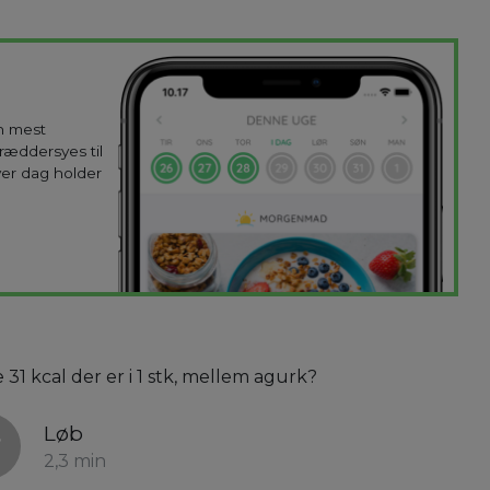
en mest
kræddersyes til
ver dag holder
 31 kcal der er i 1 stk, mellem agurk?
Løb
2,3 min