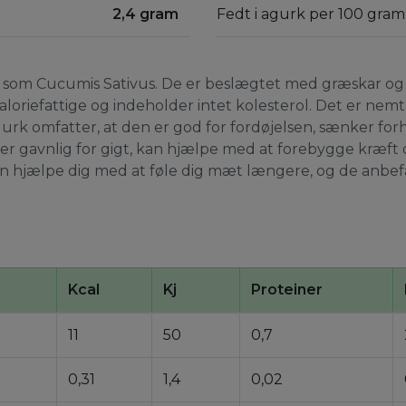
2,4 gram
Fedt i agurk per 100 gram
t som Cucumis Sativus. De er beslægtet med græskar og
aloriefattige og indeholder intet kolesterol. Det er nem
rk omfatter, at den er god for fordøjelsen, sænker for
er gavnlig for gigt, kan hjælpe med at forebygge kræft 
 hjælpe dig med at føle dig mæt længere, og de anbefale
Kcal
Kj
Proteiner
11
50
0,7
0,31
1,4
0,02