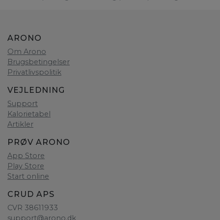
ARONO
Om Arono
Brugsbetingelser
Privatlivspolitik
VEJLEDNING
Support
Kalorietabel
Artikler
PRØV ARONO
App Store
Play Store
Start online
CRUD APS
CVR 38611933
support@arono.dk