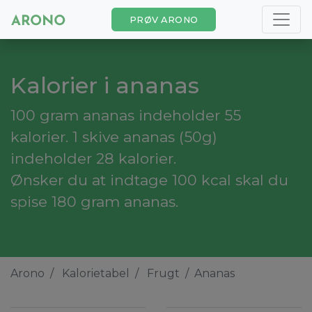
PRØV ARONO
Kalorier i ananas
100 gram ananas indeholder 55
kalorier. 1 skive ananas (50g)
indeholder 28 kalorier.
Ønsker du at indtage 100 kcal skal du
spise 180 gram ananas.
Arono
Kalorietabel
Frugt
Ananas