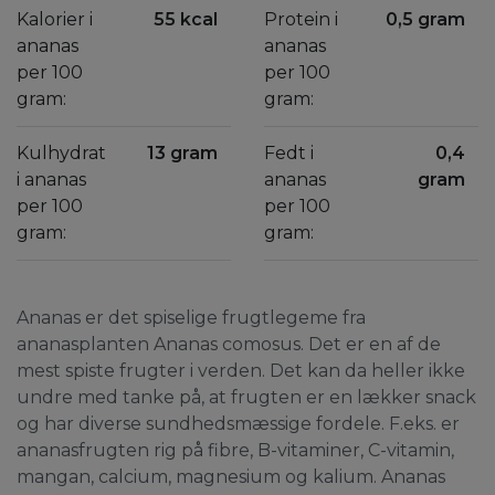
Kalorier i
55 kcal
Protein i
0,5 gram
ananas
ananas
per 100
per 100
gram:
gram:
Kulhydrat
13 gram
Fedt i
0,4
i ananas
ananas
gram
per 100
per 100
gram:
gram:
Ananas er det spiselige frugtlegeme fra
ananasplanten Ananas comosus. Det er en af de
mest spiste frugter i verden. Det kan da heller ikke
undre med tanke på, at frugten er en lækker snack
og har diverse sundhedsmæssige fordele. F.eks. er
ananasfrugten rig på fibre, B-vitaminer, C-vitamin,
mangan, calcium, magnesium og kalium. Ananas