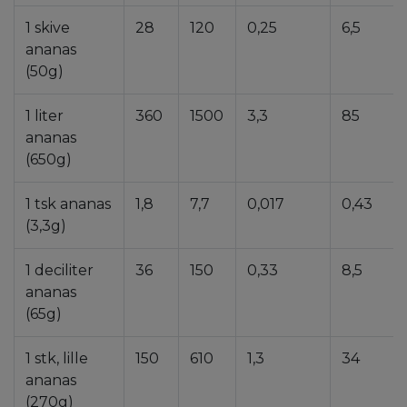
1 skive
28
120
0,25
6,5
ananas
(50g)
1 liter
360
1500
3,3
85
ananas
(650g)
1 tsk ananas
1,8
7,7
0,017
0,43
(3,3g)
1 deciliter
36
150
0,33
8,5
ananas
(65g)
1 stk, lille
150
610
1,3
34
ananas
(270g)