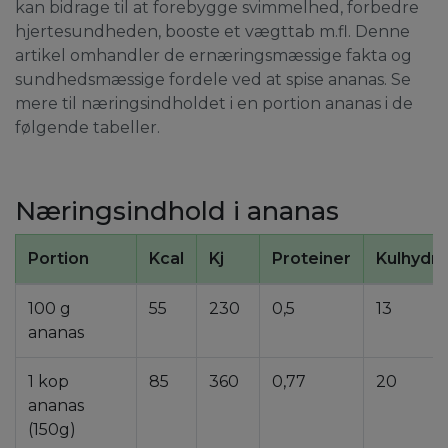
kan bidrage til at forebygge svimmelhed, forbedre
hjertesundheden, booste et vægttab m.fl. Denne
artikel omhandler de ernæringsmæssige fakta og
sundhedsmæssige fordele ved at spise ananas. Se
mere til næringsindholdet i en portion ananas i de
følgende tabeller.
Næringsindhold i ananas
Portion
Kcal
Kj
Proteiner
Kulhydra
100 g
55
230
0,5
13
ananas
1 kop
85
360
0,77
20
ananas
(150g)