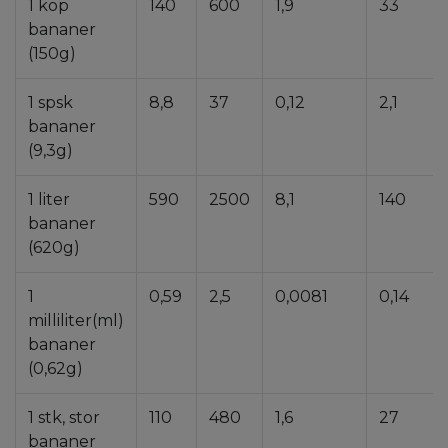
1 kop
140
600
1,9
33
bananer
(150g)
1 spsk
8,8
37
0,12
2,1
bananer
(9,3g)
1 liter
590
2500
8,1
140
bananer
(620g)
1
0,59
2,5
0,0081
0,14
milliliter(ml)
bananer
(0,62g)
1 stk, stor
110
480
1,6
27
bananer