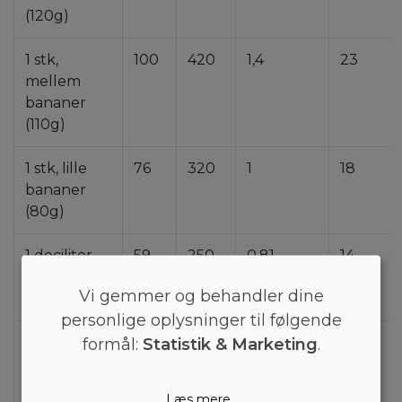
(120g)
1 stk,
100
420
1,4
23
mellem
bananer
(110g)
1 stk, lille
76
320
1
18
bananer
(80g)
1 deciliter
59
250
0,81
14
bananer
Vi gemmer og behandler dine
(62g)
personlige oplysninger til følgende
1 tsk
2,9
12
0,04
0,69
formål:
Statistik & Marketing
.
bananer
(3,1g)
Læs mere