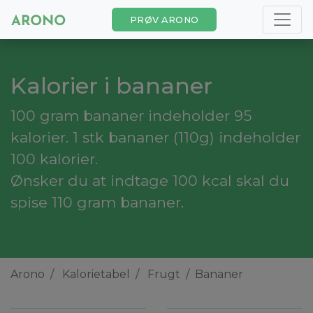
PRØV ARONO
Kalorier i bananer
100 gram bananer indeholder 95
kalorier. 1 stk bananer (110g) indeholder
100 kalorier.
Ønsker du at indtage 100 kcal skal du
spise 110 gram bananer.
Arono
Kalorietabel
Frugt
Bananer