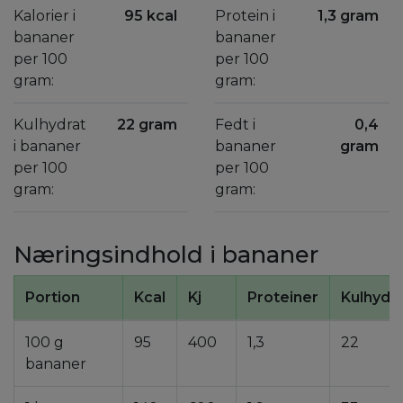
Kalorier i
95 kcal
Protein i
1,3 gram
bananer
bananer
per 100
per 100
gram:
gram:
Kulhydrat
22 gram
Fedt i
0,4
i bananer
bananer
gram
per 100
per 100
gram:
gram:
Næringsindhold i bananer
Portion
Kcal
Kj
Proteiner
Kulhydr
100 g
95
400
1,3
22
bananer