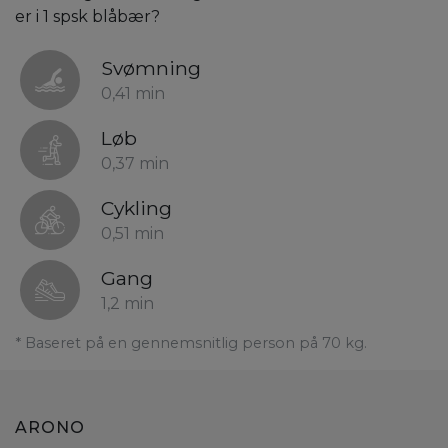
er i 1 spsk blåbær?
Svømning
0,41 min
Løb
0,37 min
Cykling
0,51 min
Gang
1,2 min
* Baseret på en gennemsnitlig person på 70 kg.
ARONO