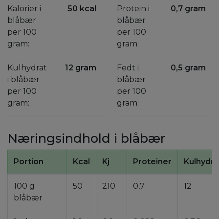
Kalorier i
50 kcal
Protein i
0,7 gram
blåbær
blåbær
per 100
per 100
gram:
gram:
Kulhydrat
12 gram
Fedt i
0,5 gram
i blåbær
blåbær
per 100
per 100
gram:
gram:
Næringsindhold i blåbær
Portion
Kcal
Kj
Proteiner
Kulhydra
100 g
50
210
0,7
12
blåbær