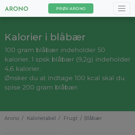
PRØV ARONO
Kalorier i blåbær
100 gram blåbær indeholder 50
kalorier. 1 spsk blåbær (9,2g) indeholder
4,6 kalorier.
Ønsker du at indtage 100 kcal skal du
spise 200 gram blåbær.
Arono
Kalorietabel
Frugt
Blåbær