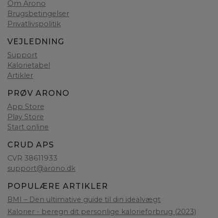
Om Arono
Brugsbetingelser
Privatlivspolitik
VEJLEDNING
Support
Kalorietabel
Artikler
PRØV ARONO
App Store
Play Store
Start online
CRUD APS
CVR 38611933
support@arono.dk
POPULÆRE ARTIKLER
BMI – Den ultimative guide til din idealvægt
Kalorier - beregn dit personlige kalorieforbrug (2023)