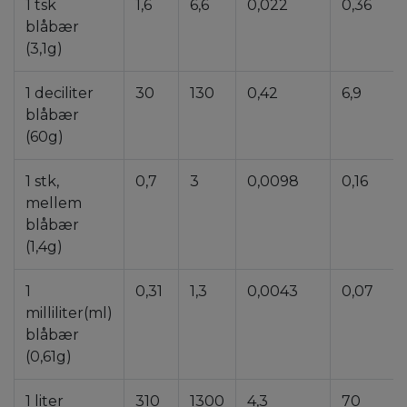
1 tsk
1,6
6,6
0,022
0,36
blåbær
(3,1g)
1 deciliter
30
130
0,42
6,9
blåbær
(60g)
1 stk,
0,7
3
0,0098
0,16
mellem
blåbær
(1,4g)
1
0,31
1,3
0,0043
0,07
milliliter(ml)
blåbær
(0,61g)
1 liter
310
1300
4,3
70