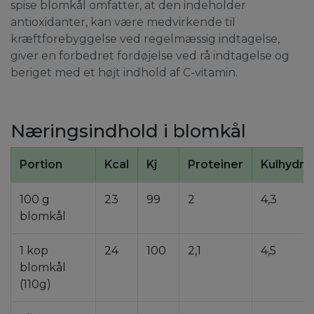
spise blomkål omfatter, at den indeholder
antioxidanter, kan være medvirkende til
kræftforebyggelse ved regelmæssig indtagelse,
giver en forbedret fordøjelse ved rå indtagelse og
beriget med et højt indhold af C-vitamin.
Næringsindhold i blomkål
Portion
Kcal
Kj
Proteiner
Kulhydra
100 g
23
99
2
4,3
blomkål
1 kop
24
100
2,1
4,5
blomkål
(110g)