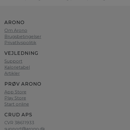
ARONO
Om Arono
Brugsbetingelser
Privatlivspolitik
VEJLEDNING
Support
Kalorietabel
Artikler
PRØV ARONO
App Store
Play Store
Start online
CRUD APS
CVR 38611933
support@arono.dk