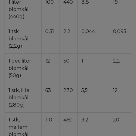
1 liter
100
440
8,8
19
blomkål
(440g)
1 tsk
0,51
2,2
0,044
0,095
blomkål
(2,2g)
1 deciliter
12
50
1
2,2
blomkål
(50g)
1 stk, lille
63
270
5,5
12
blomkål
(280g)
1 stk,
110
460
9,2
20
mellem
blomkål