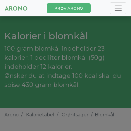
PRØV ARONO
Kalorier i blomkål
100 gram blomkål indeholder 23
kalorier. 1 deciliter blomkål (50g)
indeholder 12 kalorier.
Ønsker du at indtage 100 kcal skal du
spise 430 gram blomkål.
Arono
Kalorietabel
Grøntsager
Blomkål