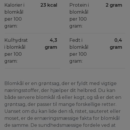
Kalorier i
23 kcal
Protein i
2 gram
blomkål
blomkål
per 100
per 100
gram:
gram:
Kulhydrat
4,3
Fedt i
0,4
i blomkål
gram
blomkål
gram
per 100
per 100
gram:
gram:
Blomkål er en grøntsag, der er fyldt med vigtige
næringsstoffer, der hjælper dit helbred. Du kan
både servere blomkål rå eller kogt, og så er det en
grøntsag, der passer til mange forskellige retter.
Uanset om du kan lide den rå, ristet, sauteret eller
moset, er de ernæringsmæssige fakta for blomkål
de samme. De sundhedsmæssige fordele ved at