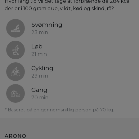
Hvor lang tid vil det tage at forbrænde de 284 kcal
der er i 100 gram due, vildt, kød og skind, rå?
Svømning
23 min
Løb
21 min
Cykling
29 min
Gang
70 min
* Baseret på en gennemsnitlig person på 70 kg.
ARONO