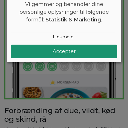
Vi gemmer og behandler dine
holder dig indenfor dit kaloriemål.
personlige oplysninger til følgende
formål:
Statistik & Marketing
.
PRØV
GRATIS
Læs mere
Accepter
Forbrænding af due, vildt, kød
og skind, rå