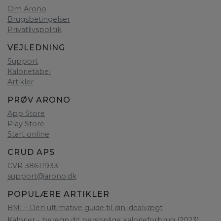
Om Arono
Brugsbetingelser
Privatlivspolitik
VEJLEDNING
Support
Kalorietabel
Artikler
PRØV ARONO
App Store
Play Store
Start online
CRUD APS
CVR 38611933
support@arono.dk
POPULÆRE ARTIKLER
BMI – Den ultimative guide til din idealvægt
Kalorier - beregn dit personlige kalorieforbrug (2023)