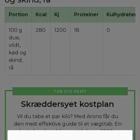
Portion
Kcal
Kj
Proteiner
Kulhydrater
100 g
280
1200
18
0
due,
vildt,
kød og
skind,
rå
TAB DIG NEMT
Skræddersyet kostplan
Vil du tabe et par kilo? Med Arono får du
den mest effektive guide til et vægttab. En
kostplan skræddersyes til dig og 1000+
sunde opskrifter sikrer at du hver dag