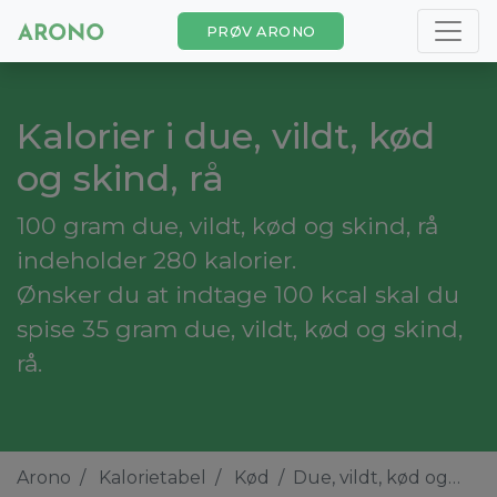
PRØV ARONO
Kalorier i due, vildt, kød
og skind, rå
100 gram due, vildt, kød og skind, rå
indeholder 280 kalorier.
Ønsker du at indtage 100 kcal skal du
spise 35 gram due, vildt, kød og skind,
rå.
Arono
Kalorietabel
Kød
Due, vildt, kød og skind, rå