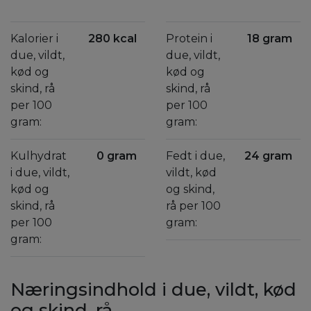
Kalorier i
280 kcal
Protein i
18 gram
due, vildt,
due, vildt,
kød og
kød og
skind, rå
skind, rå
per 100
per 100
gram:
gram:
Kulhydrat
0 gram
Fedt i due,
24 gram
i due, vildt,
vildt, kød
kød og
og skind,
skind, rå
rå per 100
per 100
gram:
gram:
Næringsindhold i due, vildt, kød
og skind, rå