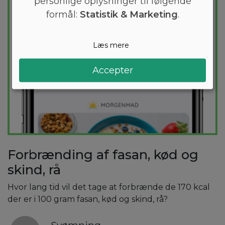
personlige oplysninger til følgende
formål:
Statistik & Marketing
.
Læs mere
Accepter
Forbrænding af fasan, kød og
skind, rå
Hvor lang tid vil det tage at forbrænde de 170 kcal
der er i 100 gram fasan, kød og skind, rå?