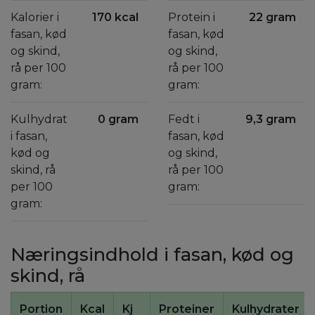
Kalorier i
170 kcal
Protein i
22 gram
fasan, kød
fasan, kød
og skind,
og skind,
rå per 100
rå per 100
gram:
gram:
Kulhydrat
0 gram
Fedt i
9,3 gram
i fasan,
fasan, kød
kød og
og skind,
skind, rå
rå per 100
per 100
gram:
gram:
Næringsindhold i fasan, kød og
skind, rå
Portion
Kcal
Kj
Proteiner
Kulhydrater