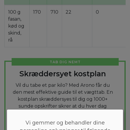
100 g
170
710
22
0
fasan,
kød og
skind,
rå
TAB DIG NEMT
Skræddersyet kostplan
Vil du tabe et par kilo? Med Arono får du
den mest effektive guide til et vægttab. En
kostplan skræddersyes til dig og 1000+
sunde opskrifter sikrer at du hver dag
holder dig indenfor dit kaloriemål.
Vi gemmer og behandler dine
PRØV
GRATIS