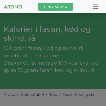
PRØV ARONO
Kalorier i fasan, kød og
skind, rå
100 gram fasan, kød og skind, rå
indeholder 170 kalorier.
Ønsker du at indtage 100 kcal skal du
spise 59 gram fasan, kød og skind, rå.
Arono
Kalorietabel
Kød
Fasan, kød og skind, rå