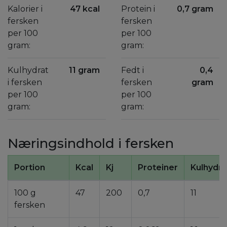
Kalorier i
47 kcal
Protein i
0,7 gram
fersken
fersken
per 100
per 100
gram:
gram:
Kulhydrat
11 gram
Fedt i
0,4
i fersken
fersken
gram
per 100
per 100
gram:
gram:
Næringsindhold i fersken
Portion
Kcal
Kj
Proteiner
Kulhydra
100 g
47
200
0,7
11
fersken