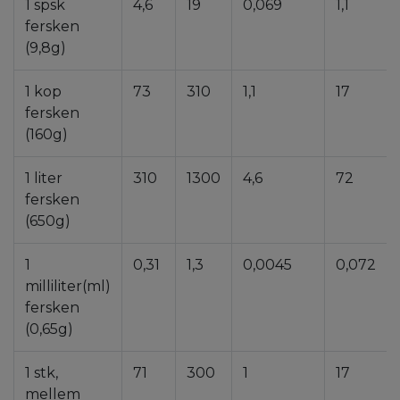
1 spsk
4,6
19
0,069
1,1
fersken
(9,8g)
1 kop
73
310
1,1
17
fersken
(160g)
1 liter
310
1300
4,6
72
fersken
(650g)
1
0,31
1,3
0,0045
0,072
milliliter(ml)
fersken
(0,65g)
1 stk,
71
300
1
17
mellem