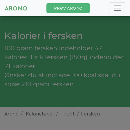
PRØV ARONO
Kalorier i fersken
100 gram fersken indeholder 47
kalorier. 1 stk fersken (150g) indeholder
71 kalorier.
Ønsker du at indtage 100 kcal skal du
spise 210 gram fersken.
Arono
Kalorietabel
Frugt
Fersken