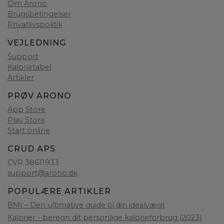
Om Arono
Brugsbetingelser
Privatlivspolitik
VEJLEDNING
Support
Kalorietabel
Artikler
PRØV ARONO
App Store
Play Store
Start online
CRUD APS
CVR 38611933
support@arono.dk
POPULÆRE ARTIKLER
BMI – Den ultimative guide til din idealvægt
Kalorier - beregn dit personlige kalorieforbrug (2023)