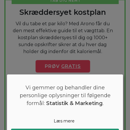
TAB DIG NEMT
Skræddersyet kostplan
Vil du tabe et par kilo? Med Arono får du
den mest effektive guide til et vægttab. En
kostplan skræddersyes til dig og 1000+
sunde opskrifter sikrer at du hver dag
holder dig indenfor dit kaloriemål.
PRØV
GRATIS
Vi gemmer og behandler dine
personlige oplysninger til følgende
formål:
Statistik & Marketing
.
Læs mere