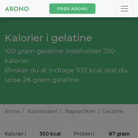
PRØV ARONO
Kalorier i gelatine
100 gram gelatine indeholder 350
kalorier.
Ønsker du at indtage 100 kcal skal du
spise 28 gram gelatine.
Arono
Kalorietabel
Bageartikler
Gelatine
Kalorier i
350 kcal
Protein i
87 gram