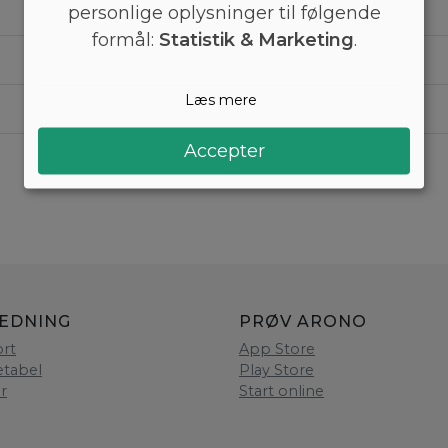
personlige oplysninger til følgende
formål:
Statistik & Marketing
.
Læs mere
Accepter
LEDNING
PRØV ARONO
rt
App Store
etabel
Play Store
er
Start online