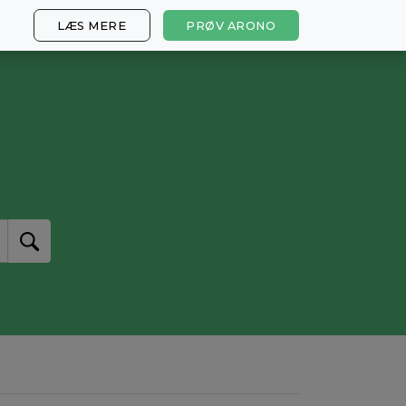
LÆS MERE
PRØV ARONO