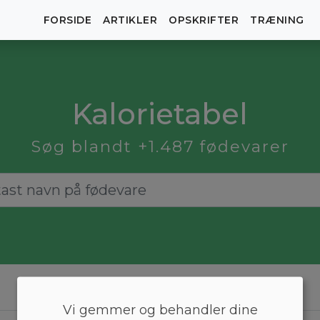
FORSIDE
ARTIKLER
OPSKRIFTER
TRÆNING
Kalorietabel
Søg blandt +1.487 fødevarer
Vi gemmer og behandler dine