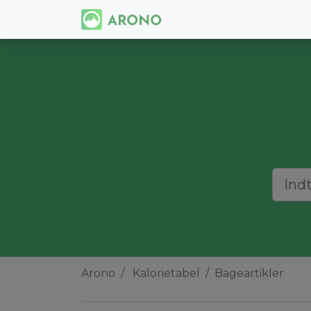
Arono
Kalorietabel
Bageartikler