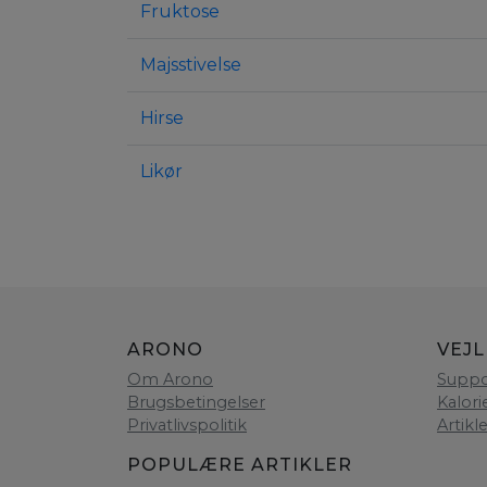
Fruktose
Majsstivelse
Hirse
Likør
ARONO
VEJ
Om Arono
Suppo
Brugsbetingelser
Kalori
Privatlivspolitik
Artikl
POPULÆRE ARTIKLER