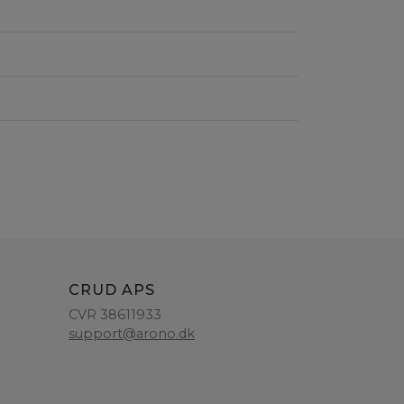
CRUD APS
CVR 38611933
support@arono.dk