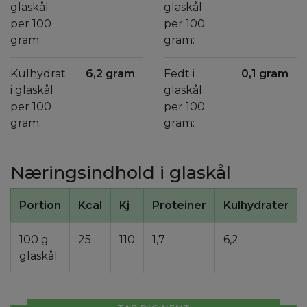
glaskål
glaskål
per 100
per 100
gram:
gram:
Kulhydrat
6,2 gram
Fedt i
0,1 gram
i glaskål
glaskål
per 100
per 100
gram:
gram:
Næringsindhold i glaskål
Portion
Kcal
Kj
Proteiner
Kulhydrater
100 g
25
110
1,7
6,2
glaskål