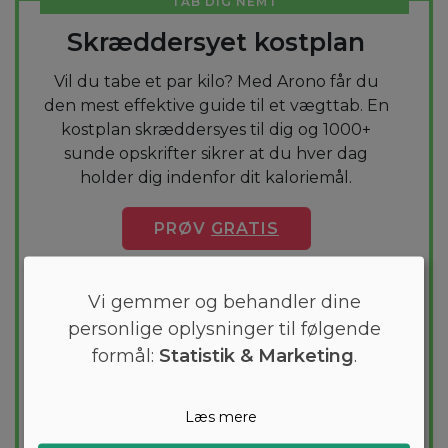
TAB DIG NEMT
Skræddersyet kostplan
Vil du tabe et par kilo? Med Arono får du
den mest effektive guide til et vægttab. En
kostplan skræddersyes til dig og 1000+
sunde opskrifter sikrer at du hver dag
holder dig indenfor dit kaloriemål.
PRØV
GRATIS
Vi gemmer og behandler dine
personlige oplysninger til følgende
formål:
Statistik & Marketing
.
Læs mere