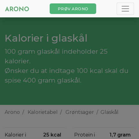
PRØV ARONO
Kalorier i glaskål
100 gram glaskål indeholder 25
kalorier.
Ønsker du at indtage 100 kcal skal du
spise 400 gram glaskål.
Arono
Kalorietabel
Grøntsager
Glaskål
Kalorier i
25 kcal
Protein i
1,7 gram