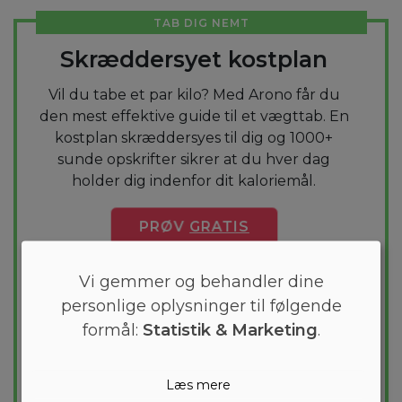
TAB DIG NEMT
Skræddersyet kostplan
Vil du tabe et par kilo? Med Arono får du
den mest effektive guide til et vægttab. En
kostplan skræddersyes til dig og 1000+
sunde opskrifter sikrer at du hver dag
holder dig indenfor dit kaloriemål.
PRØV
GRATIS
Vi gemmer og behandler dine
personlige oplysninger til følgende
formål:
Statistik & Marketing
.
Læs mere