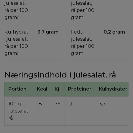
julesalat,
julesalat,
rå per 100
rå per 100
gram:
gram:
Kulhydrat
3,7 gram
Fedt i
0,2 gram
i julesalat,
julesalat,
rå per 100
rå per 100
gram:
gram:
Næringsindhold i julesalat, rå
Portion
Kcal
Kj
Proteiner
Kulhydrater
100 g
18
79
1,1
3,7
julesalat,
rå