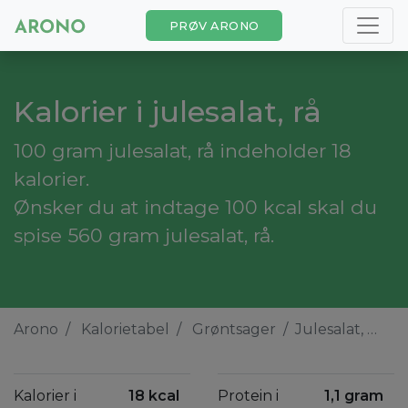
PRØV ARONO
Kalorier i julesalat, rå
100 gram julesalat, rå indeholder 18
kalorier.
Ønsker du at indtage 100 kcal skal du
spise 560 gram julesalat, rå.
Arono
Kalorietabel
Grøntsager
Julesalat, rå
Kalorier i
18 kcal
Protein i
1,1 gram