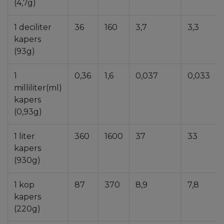
(4,7g)
1 deciliter
36
160
3,7
3,3
kapers
(93g)
1
0,36
1,6
0,037
0,033
milliliter(ml)
kapers
(0,93g)
1 liter
360
1600
37
33
kapers
(930g)
1 kop
87
370
8,9
7,8
kapers
(220g)