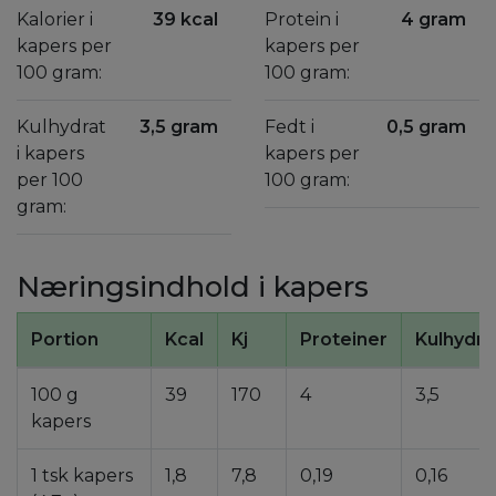
Kalorier i
39 kcal
Protein i
4 gram
kapers per
kapers per
100 gram:
100 gram:
Kulhydrat
3,5 gram
Fedt i
0,5 gram
i kapers
kapers per
per 100
100 gram:
gram:
Næringsindhold i kapers
Portion
Kcal
Kj
Proteiner
Kulhydra
100 g
39
170
4
3,5
kapers
1 tsk kapers
1,8
7,8
0,19
0,16