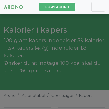
PRØV ARONO
Kalorier i kapers
100 gram kapers indeholder 39 kalorier.
1 tsk kapers (4,7g) indeholder 1,8
kalorier.
Ønsker du at indtage 100 kcal skal du
spise 260 gram kapers.
Arono
Kalorietabel
Grøntsager
Kapers