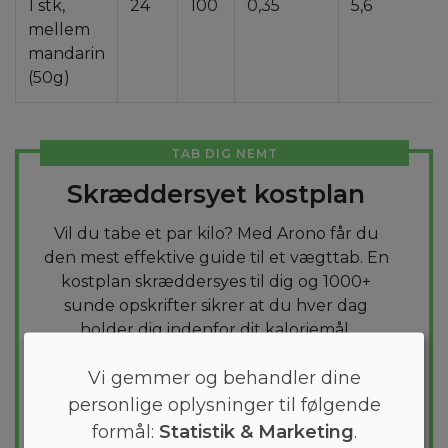
1 stk,
24
100
0,35
5,6
mellem
mandarin
(50g)
TAB DIG NEMT
Skræddersyet kostplan
Vil du tabe et par kilo? Med Arono får du
den mest effektive guide til et vægttab. En
kostplan skræddersyes til dig og 1000+
sunde opskrifter sikrer at du hver dag
holder dig indenfor dit kaloriemål.
Vi gemmer og behandler dine
PRØV
GRATIS
personlige oplysninger til følgende
formål:
Statistik & Marketing
.