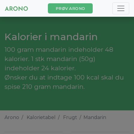
PRØV ARONO
Kalorier i mandarin
100 gram mandarin indeholder 48
kalorier. 1 stk mandarin (50g)
indeholder 24 kalorier.
Ønsker du at indtage 100 kcal skal du
spise 210 gram mandarin.
Arono
Kalorietabel
Frugt
Mandarin