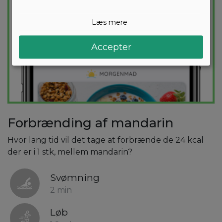
Læs mere
Accepter
Forbrænding af mandarin
Hvor lang tid vil det tage at forbrænde de 24 kcal
der er i 1 stk, mellem mandarin?
Svømning
2 min
Løb