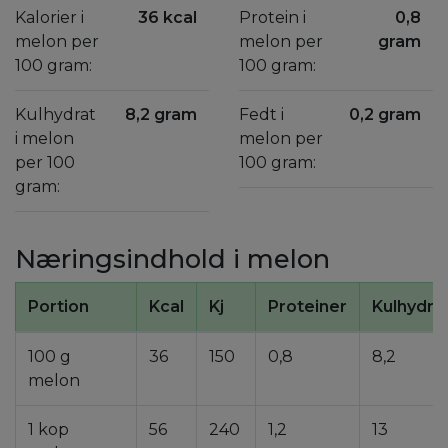
Kalorier i
36 kcal
Protein i
0,8
melon per
melon per
gram
100 gram:
100 gram:
Kulhydrat
8,2 gram
Fedt i
0,2 gram
i melon
melon per
per 100
100 gram:
gram:
Næringsindhold i melon
Portion
Kcal
Kj
Proteiner
Kulhydra
100 g
36
150
0,8
8,2
melon
1 kop
56
240
1,2
13