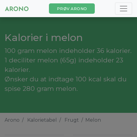
PRØV ARONO
Kalorier i melon
100 gram melon indeholder 36 kalorier.
1 deciliter melon (65g) indeholder 23
kalorier.
Ønsker du at indtage 100 kcal skal du
spise 280 gram melon.
Arono
Kalorietabel
Frugt
Melon