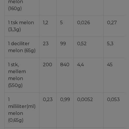
melon
(160g)
1 tsk melon
1,2
5
0,026
0,27
(3,3g)
1 deciliter
23
99
0,52
5,3
melon (65g)
1 stk,
200
840
4,4
45
mellem
melon
(550g)
1
0,23
0,99
0,0052
0,053
milliliter(ml)
melon
(0,65g)