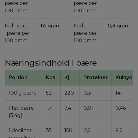
pære per
pære per
100 gram:
100 gram:
Kulhydrat
14 gram
Fedt i
0,3 gram
i pære per
pære per
100 gram:
100 gram:
Næringsindhold i pære
Portion
Kcal
Kj
Proteiner
Kulhydra
100 g pære
52
220
0,3
14
1 tsk pære
1,7
7,4
0,01
0,46
(3,4g)
1 deciliter
35
150
0,2
9,2
pære (67g)