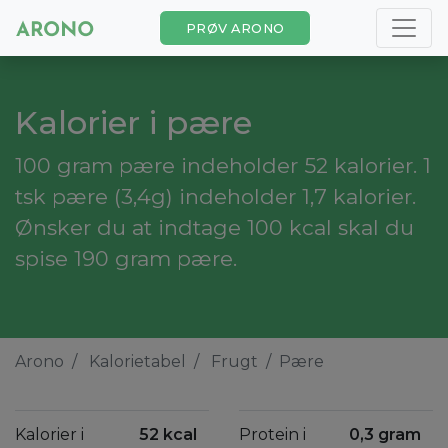
PRØV ARONO
Kalorier i pære
100 gram pære indeholder 52 kalorier. 1
tsk pære (3,4g) indeholder 1,7 kalorier.
Ønsker du at indtage 100 kcal skal du
spise 190 gram pære.
Arono
Kalorietabel
Frugt
Pære
Kalorier i
52 kcal
Protein i
0,3 gram