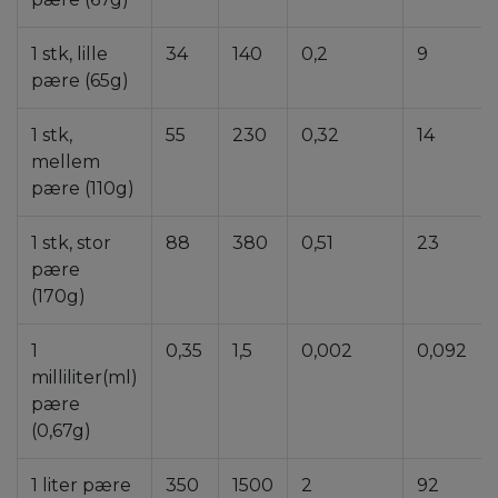
1 stk, lille
34
140
0,2
9
pære (65g)
1 stk,
55
230
0,32
14
mellem
pære (110g)
1 stk, stor
88
380
0,51
23
pære
(170g)
1
0,35
1,5
0,002
0,092
milliliter(ml)
pære
(0,67g)
1 liter pære
350
1500
2
92