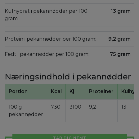
Kulhydrat i pekannødder per 100
13 gram
gram:
Protein i pekannødder per 100 gram:
9,2 gram
Fedt i pekannødder per 100 gram:
75 gram
Næringsindhold i pekannødder
Portion
Kcal
Kj
Proteiner
Kulhyd
100 g
730
3100
9,2
13
pekannødder
TAB DIG NEMT