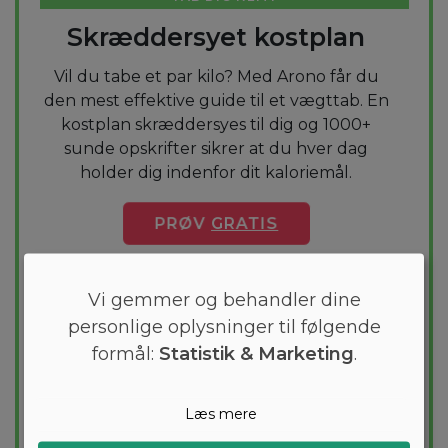
Skræddersyet kostplan
Vil du tabe et par kilo? Med Arono får du
den mest effektive guide til et vægttab. En
kostplan skræddersyes til dig og 1000+
sunde opskrifter sikrer at du hver dag
holder dig indenfor dit kaloriemål.
PRØV
GRATIS
Vi gemmer og behandler dine
personlige oplysninger til følgende
formål:
Statistik & Marketing
.
Læs mere