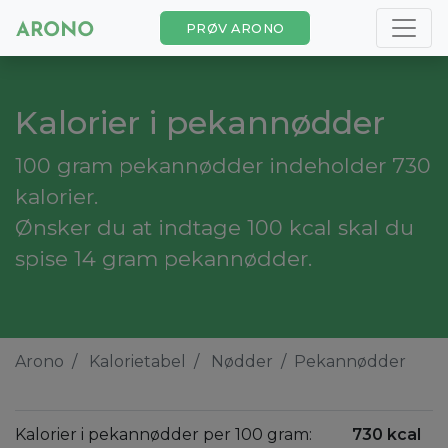
PRØV ARONO
Kalorier i pekannødder
100 gram pekannødder indeholder 730
kalorier.
Ønsker du at indtage 100 kcal skal du
spise 14 gram pekannødder.
Arono
Kalorietabel
Nødder
Pekannødder
Kalorier i pekannødder per 100 gram:
730 kcal