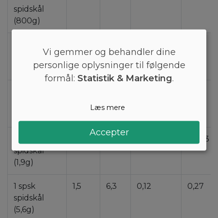
spidskål
(800g)
1 stk, lille
150
630
12
27
Vi gemmer og behandler dine
spidskål
personlige oplysninger til følgende
(560g)
formål:
Statistik & Marketing
.
1 deciliter
9,6
41
0,78
1,8
spidskål
Læs mere
(37g)
Accepter
1 tsk
0,49
2,1
0,04
0,093
spidskål
(1,9g)
1 spsk
1,5
6,3
0,12
0,27
spidskål
(5,6g)