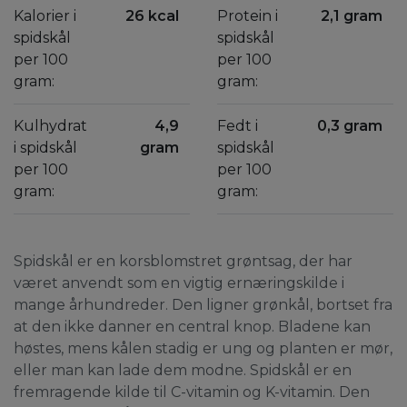
Kalorier i
26 kcal
Protein i
2,1 gram
spidskål
spidskål
per 100
per 100
gram:
gram:
Kulhydrat
4,9
Fedt i
0,3 gram
i spidskål
gram
spidskål
per 100
per 100
gram:
gram:
Spidskål er en korsblomstret grøntsag, der har
været anvendt som en vigtig ernæringskilde i
mange århundreder. Den ligner grønkål, bortset fra
at den ikke danner en central knop. Bladene kan
høstes, mens kålen stadig er ung og planten er mør,
eller man kan lade dem modne. Spidskål er en
fremragende kilde til C-vitamin og K-vitamin. Den