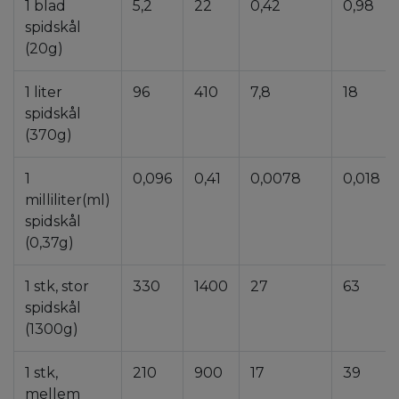
1 blad
5,2
22
0,42
0,98
spidskål
(20g)
1 liter
96
410
7,8
18
spidskål
(370g)
1
0,096
0,41
0,0078
0,018
milliliter(ml)
spidskål
(0,37g)
1 stk, stor
330
1400
27
63
spidskål
(1300g)
1 stk,
210
900
17
39
mellem