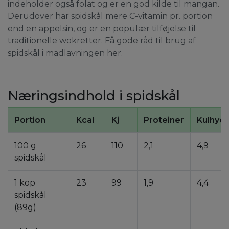
indeholder også folat og er en god kilde til mangan.
Derudover har spidskål mere C-vitamin pr. portion
end en appelsin, og er en populær tilføjelse til
traditionelle wokretter. Få gode råd til brug af
spidskål i madlavningen her.
Næringsindhold i spidskål
Portion
Kcal
Kj
Proteiner
Kulhydr
100 g
26
110
2,1
4,9
spidskål
1 kop
23
99
1,9
4,4
spidskål
(89g)