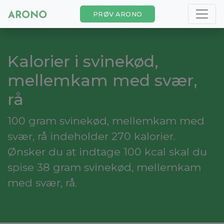
PRØV ARONO
Kalorier i svinekød,
mellemkam med svær,
rå
100 gram svinekød, mellemkam med
svær, rå indeholder 270 kalorier.
Ønsker du at indtage 100 kcal skal du
spise 38 gram svinekød, mellemkam
med svær, rå.