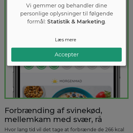
holder dig indenfor dit kaloriemål.
Vi gemmer og behandler dine
personlige oplysninger til følgende
PRØV
GRATIS
formål:
Statistik & Marketing
.
Læs mere
Accepter
Forbrænding af svinekød,
mellemkam med svær, rå
Hvor lang tid vil det tage at forbrænde de 266 kcal