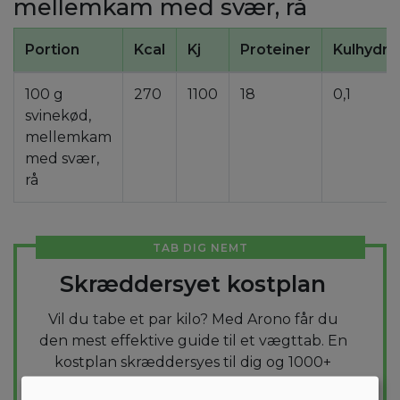
mellemkam med svær, rå
Portion
Kcal
Kj
Proteiner
Kulhydra
100 g
270
1100
18
0,1
svinekød,
mellemkam
med svær,
rå
TAB DIG NEMT
Skræddersyet kostplan
Vil du tabe et par kilo? Med Arono får du
den mest effektive guide til et vægttab. En
kostplan skræddersyes til dig og 1000+
sunde opskrifter sikrer at du hver dag