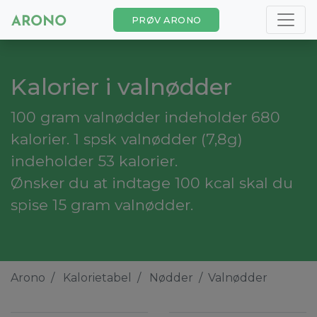
PRØV ARONO
Kalorier i valnødder
100 gram valnødder indeholder 680
kalorier. 1 spsk valnødder (7,8g)
indeholder 53 kalorier.
Ønsker du at indtage 100 kcal skal du
spise 15 gram valnødder.
Arono
Kalorietabel
Nødder
Valnødder