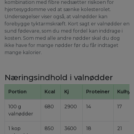
kombination med fibre nedsætter risikoen for
hjertesygdomme ved at sænke kolesterolet.
Undersøgelser viser også, at valnødder kan
forebygge tyktarmskræft. Kort sagt er valnødder en
sund fødevare, som du med fordel kan inddrage i
kosten. Som med alle andre nødder skal du dog
ikke have for mange nødder før du får indtaget
mange kalorier.
Næringsindhold i valnødder
Portion
Kcal
Kj
Proteiner
Kulhyd
100 g
680
2900
14
17
valnødder
1 kop
850
3600
18
21