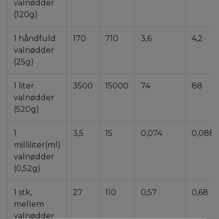
valnødder
(120g)
1 håndfuld
170
710
3,6
4,2
valnødder
(25g)
1 liter
3500
15000
74
88
valnødder
(520g)
1
3,5
15
0,074
0,088
milliliter(ml)
valnødder
(0,52g)
1 stk,
27
110
0,57
0,68
mellem
valnødder