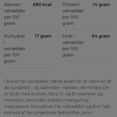
Kalorier i
680 kcal
Protein i
14 gram
valnødder
valnødder
per 100
per 100
gram:
gram:
Kulhydrat
17 gram
Fedt i
64 gram
i
valnødder
valnødder
per 100
per 100
gram:
gram:
I årevis har valnødder været anset for at være en af
de sundeste - og lækreste - nødder, der findes. De
er fyldt med protein, fibre, E- og B-vitaminer og
mineraler, herunder kobber, mangan og
magnesium. Derudover har valnødder også et højt
indhold af flerumættede fedtstoffer, som i