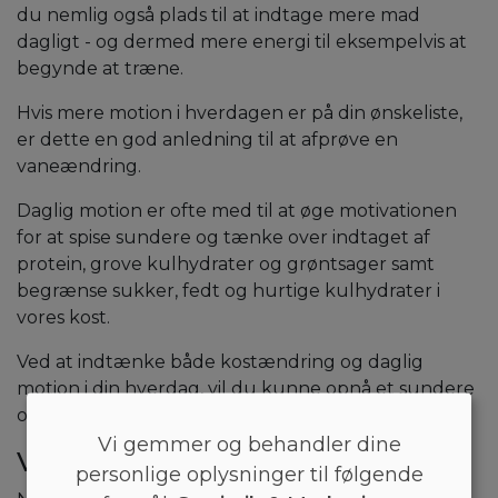
du nemlig også plads til at indtage mere mad
dagligt - og dermed mere energi til eksempelvis at
begynde at træne.
Hvis mere motion i hverdagen er på din ønskeliste,
er dette en god anledning til at afprøve en
vaneændring.
Daglig motion er ofte med til at øge motivationen
for at spise sundere og tænke over indtaget af
protein, grove kulhydrater og grøntsager samt
begrænse sukker, fedt og hurtige kulhydrater i
vores kost.
Ved at indtænke både kostændring og daglig
motion i din hverdag, vil du kunne opnå et sundere
og mere stabilt vægttab.
Vi gemmer og behandler dine
Vægttab eller fedttab?
personlige oplysninger til følgende