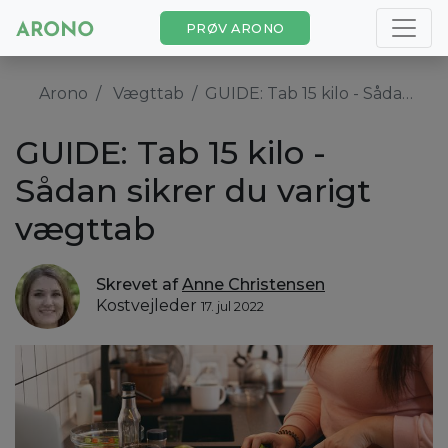
PRØV ARONO
Arono
Vægttab
GUIDE: Tab 15 kilo - Sådan sikrer du varigt vægttab
GUIDE: Tab 15 kilo -
Sådan sikrer du varigt
vægttab
Skrevet af
Anne Christensen
Kostvejleder
17. jul 2022