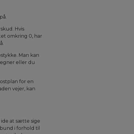
 på.
rskud. Hvis
atet omkring 0, har
på.
estykke. Man kan
regner eller du
ostplan for en
aden vejer, kan
de at sætte sige
bund i forhold til