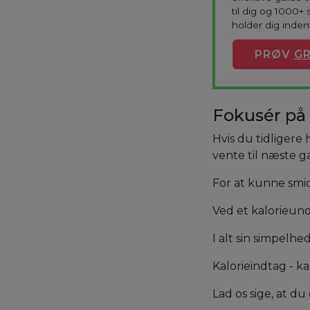
til dig og 1000+ 
holder dig indenf
PRØV
GR
Fokusér på
Hvis du tidligere
vente til næste g
For at kunne smid
Ved et kalorieund
I alt sin simpel
Kalorieindtag - ka
Lad os sige, at d