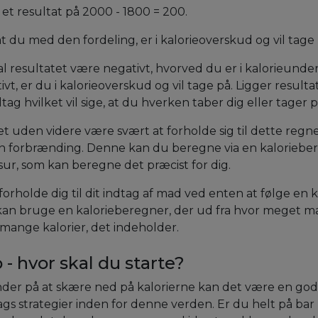
t resultat på 2000 - 1800 = 200.
, at du med den fordeling, er i kalorieoverskud og vil tage
kal resultatet være negativt, hvorved du er i kalorieunde
tivt, er du i kalorieoverskud og vil tage på. Ligger result
ag hvilket vil sige, at du hverken taber dig eller tager 
 uden videre være svært at forholde sig til dette regn
sin forbrænding. Denne kan du beregne via en kaloriebe
ur, som kan beregne det præcist for dig.
rholde dig til dit indtag af mad ved enten at følge en k
 kan bruge en kalorieberegner, der ud fra hvor meget m
 mange kalorier, det indeholder.
 - hvor skal du starte?
er på at skære ned på kalorierne kan det være en god i
slags strategier inden for denne verden. Er du helt på bar 