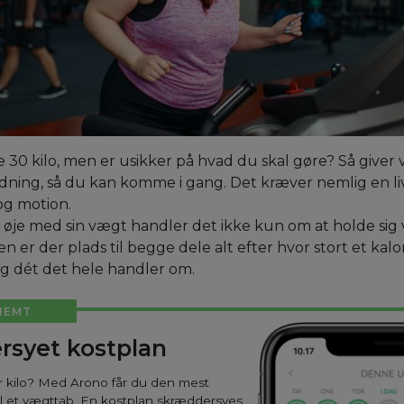
 30 kilo, men er usikker på hvad du skal gøre? Så giver v
dning, så du kan komme i gang. Det kræver nemlig en liv
 og motion.
 øje med sin vægt handler det ikke kun om at holde sig 
en er der plads til begge dele alt efter hvor stort et ka
lig dét det hele handler om.
NEMT
rsyet kostplan
ar kilo? Med Arono får du den mest
til et vægttab. En kostplan skræddersyes