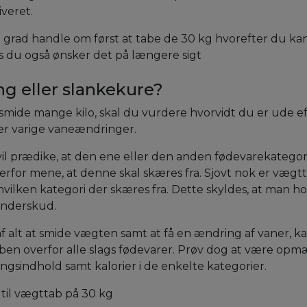
veret.
rre grad handle om først at tabe de 30 kg hvorefter du ka
s du også ønsker det på længere sigt
g eller slankekure?
smide mange kilo, skal du vurdere hvorvidt du er ude eft
ler varige vaneændringer.
vil prædike, at den ene eller den anden fødevarekategori 
rfor mene, at denne skal skæres fra. Sjovt nok er væg
vilken kategori der skæres fra. Dette skyldes, at man hol
underskud.
 alt at smide vægten samt at få en ændring af vaner, k
åben overfor alle slags fødevarer. Prøv dog at være op
ingsindhold samt kalorier i de enkelte kategorier.
til vægttab på 30 kg