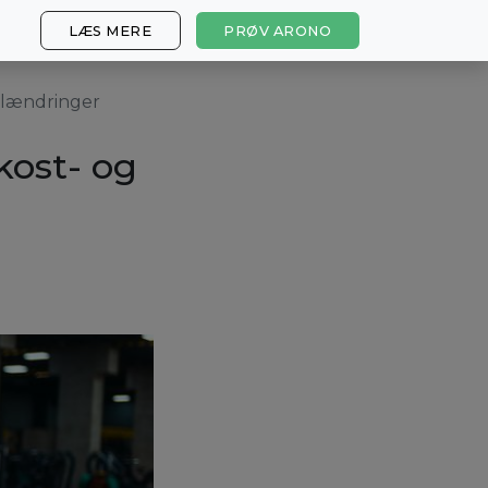
LÆS MERE
PRØV ARONO
tilændringer
kost- og