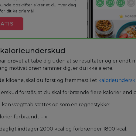
sunde opskrifter sikrer at du hver dag
or dit kaloriemål.
ATIS
 kalorieunderskud
 har prøvet at tabe dig uden at se resultater og er endt 
ang motivationen rammer dig, er du ikke alene.
e kiloene, skal du først og fremmest i et
kalorieunders
erskud forstås, at du skal forbrænde flere kalorier end 
hed kan vægttab sættes op som en regnestykke:
lorier forbrændt = x.
u dagligt indtager 2000 kcal og forbrænder 1800 kcal.