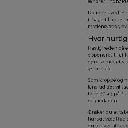
ændrer i indhold
Ulempen ved et h
tilbage til deres 
motionsvaner, hvi
Hvor hurti
Hastigheden på et
disponeret til at
gøre så meget ved
ændre på.
Som kroppe og men
lang tid det vil 
tabe 30 kg på 3 -
dagligdagen.
Ønsker du at tabe
hurtigt vægttab 
du ønsker at tabe