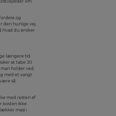
kostvejleder om
 fordele og
r den hurtige vej.
å hvad du ønsker
ge længere tid
nsker at tabe 30
t man holder ved,
g med et varigt
 være så
akke med resten af
r kosten ikke
g lækker mad i