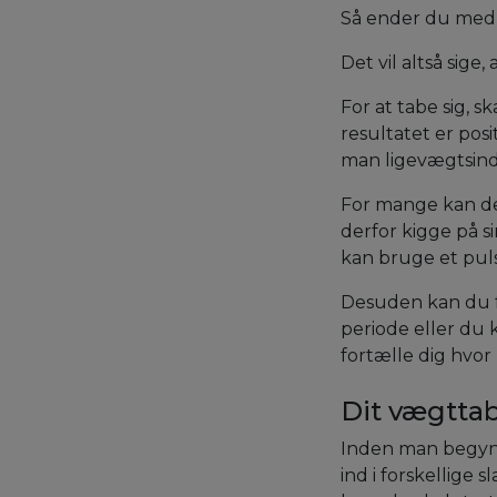
Så ender du med e
Det vil altså sige
For at tabe sig, s
resultatet er posi
man ligevægtsindt
For mange kan det
derfor kigge på 
kan bruge et puls
Desuden kan du fo
periode eller du
fortælle dig hvor
Dit vægttab
Inden man begynd
ind i forskellige 