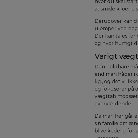
hvor du skal sta
at smide kiloene
Derudover kan du s
ulemper ved begge
Der kan tales fo
og hvor hurtigt 
Varigt væg
Den holdbare måd
end man håber i d
kg., og det vil i
og fokuserer på 
vægttab modsætnin
overvældende.
Da man her går ef
sin familie om æn
blive kedelig for 