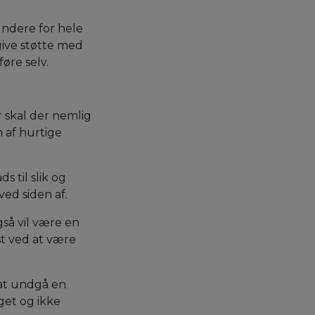
sundere for hele
 give støtte med
øre selv.
 skal der nemlig
 af hurtige
s til slik og
ved siden af.
så vil være en
st ved at være
 at undgå en
get og ikke