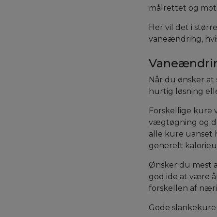
målrettet og moti
Her vil det i stø
vaneændring, hvi
Vaneændrin
Når du ønsker at 
hurtig løsning el
Forskellige kure 
vægtøgning og de
alle kure uanset h
generelt kalorie
Ønsker du mest af
god ide at være 
forskellen af nær
Gode slankekure 