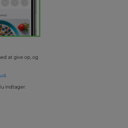
med at give op, og
kud
.
du indtager.