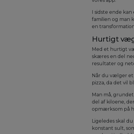
vores app.
I sidste ende kan 
familien og man k
en transformatio
Hurtigt væ
Med et hurtigt væ
skæres en del ned
resultater og net
Når du vælger et h
pizza, da det vil 
Man må, grundet h
del af kiloene, d
opmærksom på hv
Ligeledes skal d
konstant sult, s