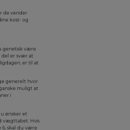
år de vender
dine kost- og
u genetisk være
 del er svær at
gdagen, er til at
ge generelt hvor
 ganske muligt at
ner i
du ønsker et
 vægttabet. Hvis
 6, skal du være