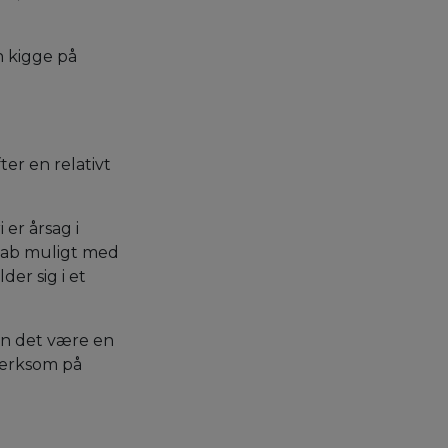
n kigge på
er en relativt
er årsag i
ttab muligt med
der sig i et
an det være en
mærksom på