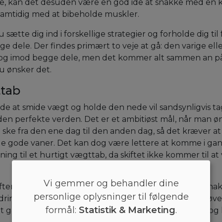
rte, kan det desuden være en god ide at snakke med en 
 samtidig med at bibeholde muskler.
ætte dig ind i forskellige strategier og forholde dig til
 dele. Der findes primært to veje at gå: den varige elle
r og imod begge dele, men det kommer alt sammen an p
du ønsker det.
ttab
e at smide vægt og holde den nede vil sandsynligvis ta
en perfekte verden. Det er et ambitiøst mål, når man ø
kke ske fra den ene dag til den anden dag, så det kræver a
de gode vaner. Det kan dog være lettere at komme i gan
g til et hurtigt vægttab, da skiftet ikke kommer til at
Vi gemmer og behandler dine
ter en ændring i livsstil, kan det være en god ide at sn
personlige oplysninger til følgende
dringen i, hvad der kommer på bordet. Heldigvis behøve
formål:
Statistik & Marketing
.
at gå hele vejen. Du kan finde god inspiration til sund o