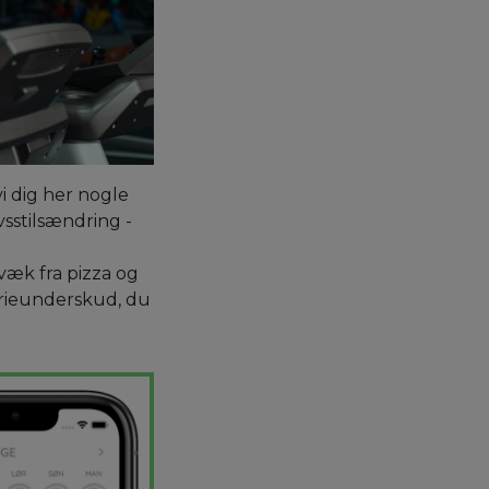
i dig her nogle
sstilsændring -
væk fra pizza og
lorieunderskud, du