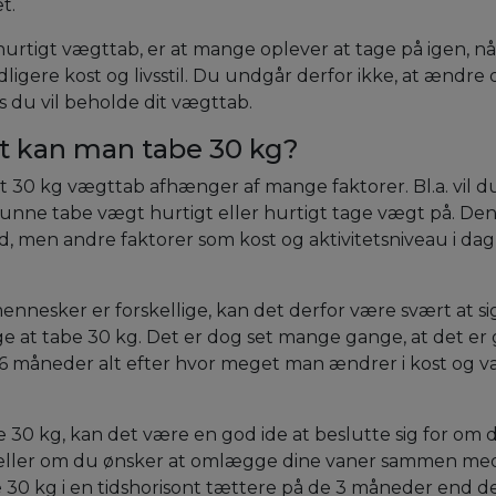
et.
urtigt vægttab, er at mange oplever at tage på igen, n
tidligere kost og livsstil. Du undgår derfor ikke, at ændre 
s du vil beholde dit vægttab.
gt kan man tabe 30 kg?
 30 kg vægttab afhænger af mange faktorer. Bl.a. vil d
 kunne tabe vægt hurtigt eller hurtigt tage vægt på. Den
, men andre faktorer som kost og aktivitetsniveau i dagli
nesker er forskellige, kan det derfor være svært at si
tage at tabe 30 kg. Det er dog set mange gange, at det er
 6 måneder alt efter hvor meget man ændrer i kost og va
 30 kg, kan det være en god ide at beslutte sig for om 
eller om du ønsker at omlægge dine vaner sammen med
 30 kg i en tidshorisont tættere på de 3 måneder end de