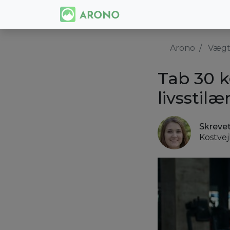
Arono
Vægt
Tab 30 k
livsstil
Skreve
Kostve