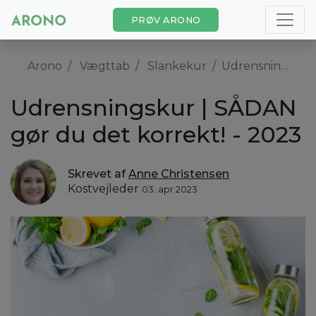
PRØV ARONO
Arono
Vægttab
Slankekur
Udrensningskur | SÅDAN gør du det korrekt! - 2023
Udrensningskur | SÅDAN
gør du det korrekt! - 2023
Skrevet af
Anne Christensen
Kostvejleder
03. apr 2023