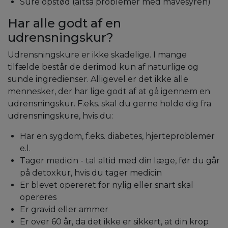
Sure opstød (altså problemer med mavesyren)
Har alle godt af en
udrensningskur?
Udrensningskure er ikke skadelige. I mange
tilfælde består de derimod kun af naturlige og
sunde ingredienser. Alligevel er det ikke alle
mennesker, der har lige godt af at gå igennem en
udrensningskur. F.eks. skal du gerne holde dig fra
udrensningskure, hvis du:
Har en sygdom, f.eks. diabetes, hjerteproblemer
e.l.
Tager medicin - tal altid med din læge, før du går
på detoxkur, hvis du tager medicin
Er blevet opereret for nylig eller snart skal
opereres
Er gravid eller ammer
Er over 60 år, da det ikke er sikkert, at din krop