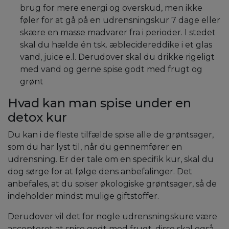
brug for mere energi og overskud, men ikke
føler for at gå på en udrensningskur 7 dage eller
skære en masse madvarer fra i perioder. I stedet
skal du hælde én tsk. æblecidereddike i et glas
vand, juice e.l. Derudover skal du drikke rigeligt
med vand og gerne spise godt med frugt og
grønt
Hvad kan man spise under en
detox kur
Du kan i de fleste tilfælde spise alle de grøntsager,
som du har lyst til, når du gennemfører en
udrensning. Er der tale om en specifik kur, skal du
dog sørge for at følge dens anbefalinger. Det
anbefales, at du spiser økologiske grøntsager, så de
indeholder mindst mulige giftstoffer.
Derudover vil det for nogle udrensningskure være
accepteret at spise godt med frugt, disse skal også