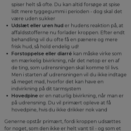
spiser helt så ofte. Du kan altid forsøge at spise
lidt mere tyggegummi i perioden - dog skal det
være uden sukker
Udslæt eller uren hud
er hudens reaktion på, at
affaldsstofferne nu forlader kroppen. Efter endt
behandling vil du ofte få en pænere og mere
frisk hud, så hold endelig ud!
Forstoppelse eller diarré
kan måske virke som
en mærkelig bivirkning, når det netop er en af
de ting, som udrensningen skal komme til livs.
Men i starten af udrensningen vil du ikke indtage
så meget mad, hvorfor det kan have en
indvirkning på dit tarmsystem
Hovedpine
er en naturlig bivirkning, når man er
på udrensning. Du vil primært opleve at få
hovedpine, hvis du ikke drikker nok vand
Generne opstår primært, fordi kroppen udsættes
for noget, som den ikke er helt vant til - og som et