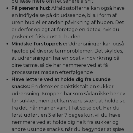
du læse mere om i et senere afsnit
Få pænere hud:
Affaldsstofferne kan også have
en indflydelse på dit udseende, bl.a. i form af
uren hud eller anden påvirkning af huden. Det
er derfor oplagt at foretage en detox, hvis du
ønsker et frisk pust til huden
Mindske forstoppelse:
Udrensninger kan også
hjælpe på diverse tarmproblemer. Det skyldes,
at udrensningen har en positiv indvirkning på
dine tarme, så de har nemmere ved at få
processeret maden efterfølgende
Have lettere ved at holde dig fra usunde
snacks:
En detox er praktisk talt en sukker
udrensning. Kroppen har som sådan ikke behov
for sukker, men det kan være svært at holde sig
fra det, når man er vant til at spise det. Har du
først udført en 3 eller 7 dages kur, vil du have
nemmere ved at holde dig helt fra sukker og
andre usunde snacks, når du begynder at spise