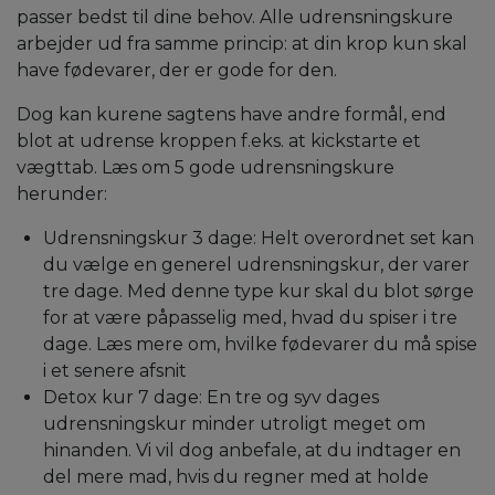
passer bedst til dine behov. Alle udrensningskure
arbejder ud fra samme princip: at din krop kun skal
have fødevarer, der er gode for den.
Dog kan kurene sagtens have andre formål, end
blot at udrense kroppen f.eks. at kickstarte et
vægttab. Læs om 5 gode udrensningskure
herunder:
Udrensningskur 3 dage: Helt overordnet set kan
du vælge en generel udrensningskur, der varer
tre dage. Med denne type kur skal du blot sørge
for at være påpasselig med, hvad du spiser i tre
dage. Læs mere om, hvilke fødevarer du må spise
i et senere afsnit
Detox kur 7 dage: En tre og syv dages
udrensningskur minder utroligt meget om
hinanden. Vi vil dog anbefale, at du indtager en
del mere mad, hvis du regner med at holde