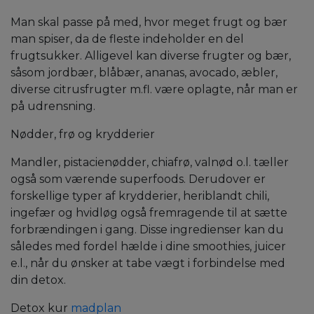
Man skal passe på med, hvor meget frugt og bær
man spiser, da de fleste indeholder en del
frugtsukker. Alligevel kan diverse frugter og bær,
såsom jordbær, blåbær, ananas, avocado, æbler,
diverse citrusfrugter m.fl. være oplagte, når man er
på udrensning.
Nødder, frø og krydderier
Mandler, pistacienødder, chiafrø, valnød o.l. tæller
også som værende superfoods. Derudover er
forskellige typer af krydderier, heriblandt chili,
ingefær og hvidløg også fremragende til at sætte
forbrændingen i gang. Disse ingredienser kan du
således med fordel hælde i dine smoothies, juicer
e.l., når du ønsker at tabe vægt i forbindelse med
din detox.
Detox kur
madplan