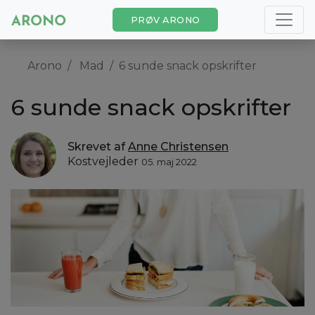
PRØV ARONO
Arono
Mad
6 sunde snack opskrifter
6 sunde snack opskrifter
Skrevet af
Anne Christensen
Kostvejleder
05. maj 2022