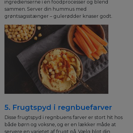
ingredienserne i en foodprocesser og blend
sammen. Server din hummus med
grøntsagsstænger – gulerødder knaser godt.
5. Frugtspyd i regnbuefarver
Disse frugtspyd i regnbuens farver er stort hit hos
både børn og voksne, og er en lækker måde at
servere en varietet af frugt på. Vælg blot din