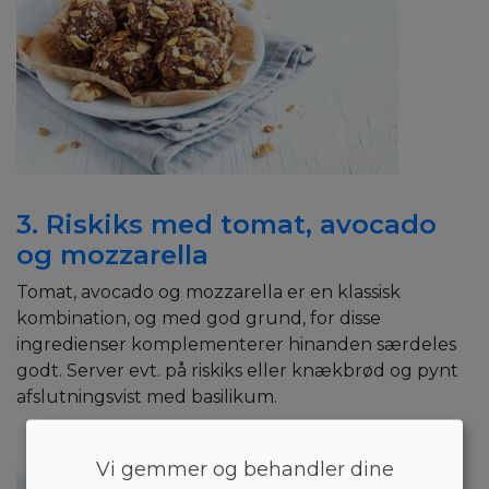
3. Riskiks med tomat, avocado
og mozzarella
Tomat, avocado og mozzarella er en klassisk
kombination, og med god grund, for disse
ingredienser komplementerer hinanden særdeles
godt. Server evt. på riskiks eller knækbrød og pynt
afslutningsvist med basilikum.
Vi gemmer og behandler dine