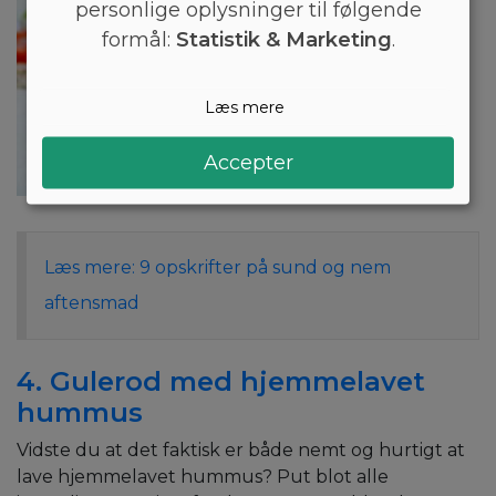
personlige oplysninger til følgende
formål:
Statistik & Marketing
.
Læs mere
Accepter
Læs mere: 9 opskrifter på sund og nem
aftensmad
4. Gulerod med hjemmelavet
hummus
Vidste du at det faktisk er både nemt og hurtigt at
lave hjemmelavet hummus? Put blot alle