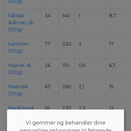
(100g)
Kålrabi
34
140
1
8,7
(kålroe), rå
(100g)
Kartofler
77
330
2
17
(100g)
Majroe, rå
26
110
0,6
6,7
(100g)
Pastinak
63
260
2,1
15
(100g)
Persillerod
55
230
2,3
12
(100g)
Vi gemmer og behandler dine
Rødbeder
49
210
1,7
11
personlige oplysninger til følgende