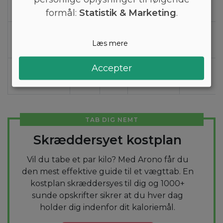
(100g)
formål:
Statistik & Marketing
.
Sellerirod
34
150
1,8
8,2
Læs mere
(100g)
Accepter
Yams, rå
110
470
1,5
28
(100g)
TAB DIG NEMT
Skræddersyet kostplan
Vil du tabe et par kilo? Med Arono får du
den mest effektive guide til et vægttab. En
kostplan skræddersyes til dig og 1000+
sunde opskrifter sikrer at du hver dag
holder dig indenfor dit kaloriemål.