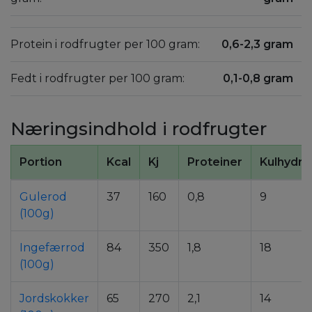
Protein i rodfrugter per 100 gram:
0,6-2,3 gram
Fedt i rodfrugter per 100 gram:
0,1-0,8 gram
Næringsindhold i rodfrugter
Portion
Kcal
Kj
Proteiner
Kulhydra
Gulerod
37
160
0,8
9
(100g)
Ingefærrod
84
350
1,8
18
(100g)
Jordskokker
65
270
2,1
14